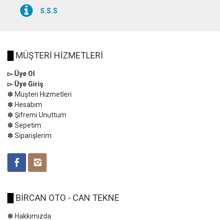
S.S.S
█
MÜŞTERİ HİZMETLERİ
▻ Üye Ol
▻ Üye Giriş
✽ Müşteri Hizmetleri
✽ Hesabım
✽ Şifremi Unuttum
✽ Sepetim
✽ Siparişlerim
█
BİRCAN OTO - CAN TEKNE
✽ Hakkımızda