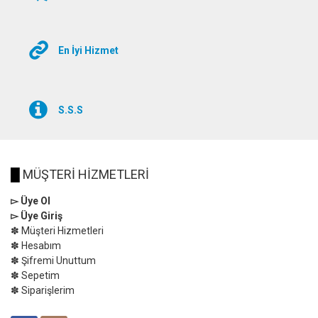
En İyi Hizmet
S.S.S
█
MÜŞTERİ HİZMETLERİ
▻ Üye Ol
▻ Üye Giriş
✽ Müşteri Hizmetleri
✽ Hesabım
✽ Şifremi Unuttum
✽ Sepetim
✽ Siparişlerim