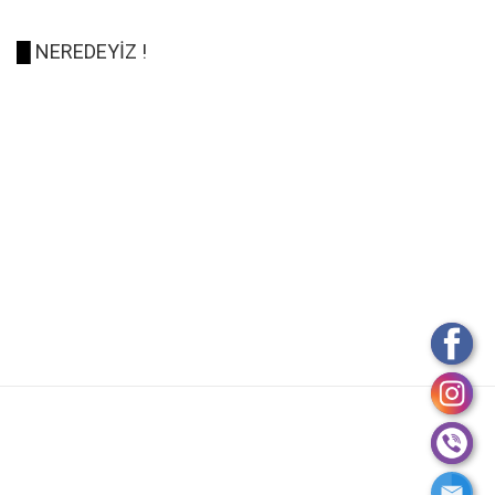
█
NEREDEYİZ !