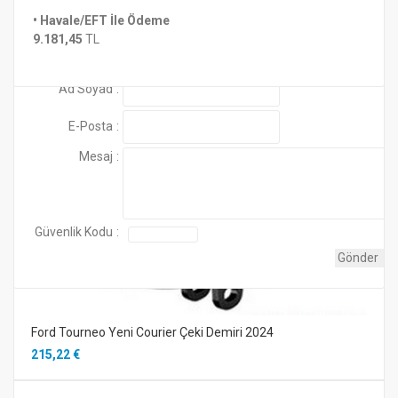
Montaj ve Proje Bedeli Fiyatlara Dahil Değildir.
• Havale/EFT İle Ödeme
Henüz yorum yapılmamış
Benzer Ürünler
9.181,45
TL
Ürünle birlikte 7 pin standart elektrik tesisatı
gönderilmektedir..
Yorum Ekle
Ad Soyad
:
E-Posta
:
Mesaj
:
Güvenlik Kodu
:
Ford Tourneo Yeni Courier Çeki Demiri 2024
215,22 €