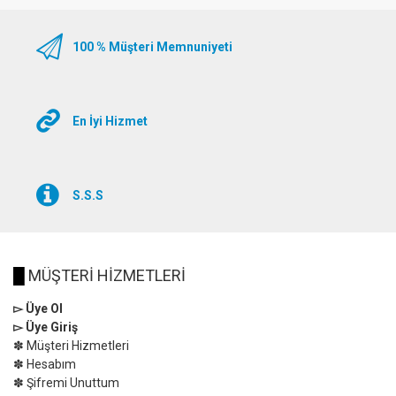
100 % Müşteri Memnuniyeti
En İyi Hizmet
S.S.S
█
MÜŞTERİ HİZMETLERİ
▻ Üye Ol
▻ Üye Giriş
✽ Müşteri Hizmetleri
✽ Hesabım
✽ Şifremi Unuttum