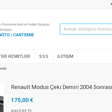
 Otomotive Asıl ve Yedek Parçaları
tindeyiz...
NOTO / CANTEKNE
ERİ HİZMETLERİ
S.S.S
İLETİŞİM
miri
Renault Modus Çeki Demiri 2004 Sonras
175,00 €
9.613,52 TL