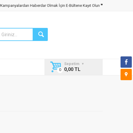
❝
Kampanyalardan Haberdar Olmak İçin E-Bültene Kayıt Olun
❞
Sepetim
0,00 TL
ı