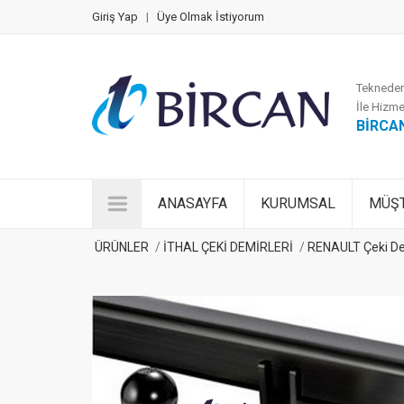
Giriş Yap
|
Üye Olmak İstiyorum
Tekneden
İle Hizme
BİRCA
ANASAYFA
KURUMSAL
MÜŞT
ÜRÜNLER
İTHAL ÇEKİ DEMİRLERİ
RENAULT Çeki De