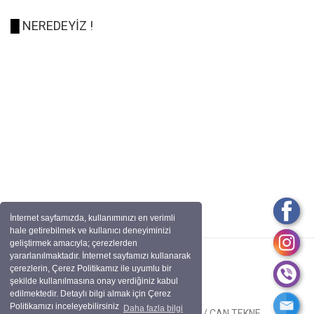
█
NEREDEYİZ !
İnternet sayfamızda, kullanımınızı en verimli
hale getirebilmek ve kullanıcı deneyiminizi
geliştirmek amacıyla; çerezlerden
yararlanılmaktadır. İnternet sayfamızı kullanarak
çerezlerin, Çerez Politikamız ile uyumlu bir
şekilde kullanılmasına onay verdiğiniz kabul
edilmektedir. Detaylı bilgi almak için Çerez
Politikamızı inceleyebilirsiniz
Daha fazla bilgi
Tüm Hakları Saklıdır. BİRCAN OTO / CAN TEKNE