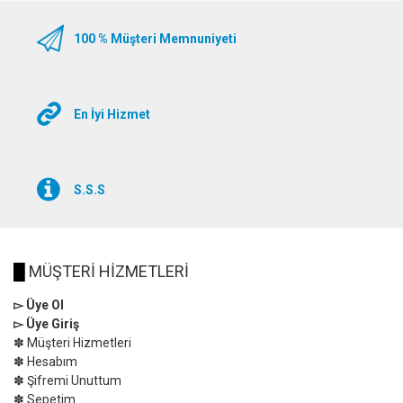
100 % Müşteri Memnuniyeti
En İyi Hizmet
S.S.S
█
MÜŞTERİ HİZMETLERİ
▻ Üye Ol
▻ Üye Giriş
✽ Müşteri Hizmetleri
✽ Hesabım
✽ Şifremi Unuttum
✽ Sepetim