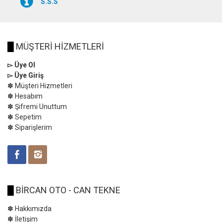
S.S.S
█
MÜŞTERİ HİZMETLERİ
▻ Üye Ol
▻ Üye Giriş
✽ Müşteri Hizmetleri
✽ Hesabım
✽ Şifremi Unuttum
✽ Sepetim
✽ Siparişlerim
█
BİRCAN OTO - CAN TEKNE
✽ Hakkımızda
✽ İletişim