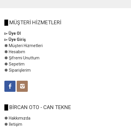
█
MÜŞTERİ HİZMETLERİ
▻ Üye Ol
▻ Üye Giriş
✽ Müşteri Hizmetleri
✽ Hesabım
✽ Şifremi Unuttum
✽ Sepetim
✽ Siparişlerim
█
BİRCAN OTO - CAN TEKNE
✽ Hakkımızda
✽ İletişim