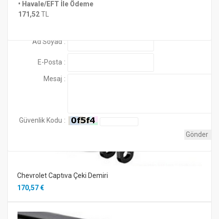
Ürünle birlikte 7 pin standart elektrik tesisatı
• Havale/EFT İle Ödeme
Henüz yorum yapılmamış
Benzer Ürünler
171,52
TL
gönderilmektedir..
Yorum Ekle
Ad Soyad
:
E-Posta
:
Mesaj
:
Güvenlik Kodu
:
Chevrolet Captıva Çeki Demiri
170,57 €