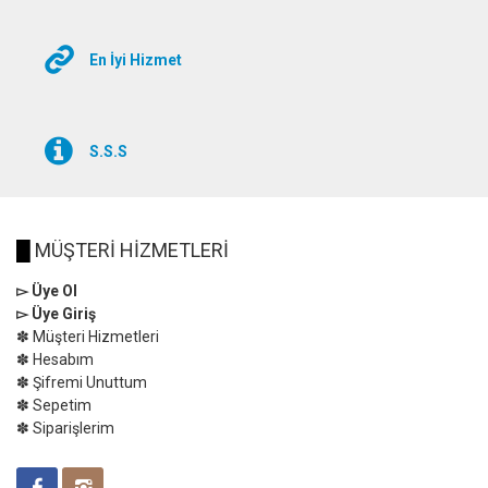
En İyi Hizmet
S.S.S
█
MÜŞTERİ HİZMETLERİ
▻ Üye Ol
▻ Üye Giriş
✽ Müşteri Hizmetleri
✽ Hesabım
✽ Şifremi Unuttum
✽ Sepetim
✽ Siparişlerim