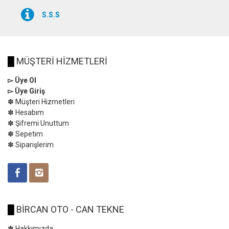
S.S.S
█
MÜŞTERİ HİZMETLERİ
▻ Üye Ol
▻ Üye Giriş
✽ Müşteri Hizmetleri
✽ Hesabım
✽ Şifremi Unuttum
✽ Sepetim
✽ Siparişlerim
█
BİRCAN OTO - CAN TEKNE
✽ Hakkımızda