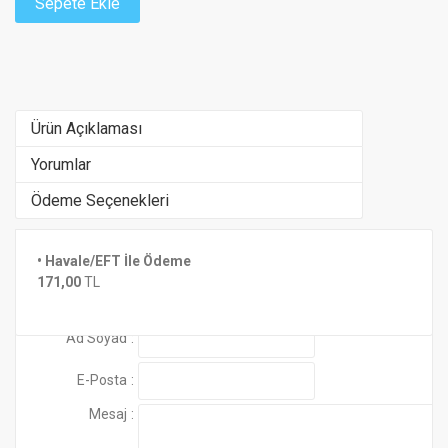
Sepete Ekle
Ürün Açıklaması
Yorumlar
Ödeme Seçenekleri
ÇEKİ DEMİRİ SATIN ALMADAN ÖNCE ARACINIZIN RUHS
• Havale/EFT İle Ödeme
Henüz yorum yapılmamış
Benzer Ürünler
171,00
TL
PAYLAŞINIZ...
Yorum Ekle
Ad Soyad
:
WhatsApp hattı: 0 532 236 16 43
E-Posta
:
Mesaj
: