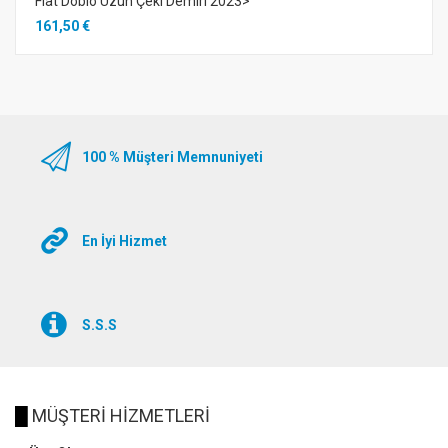
Fıat Doblo Uzun Çeki Demiri 2023>
161,50 €
100 % Müşteri Memnuniyeti
En İyi Hizmet
S.S.S
█
MÜŞTERİ HİZMETLERİ