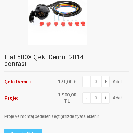
Fıat 500X Çeki Demiri 2014
sonrası
Çeki Demiri:
171,00 €
-
+
Adet
1.900,00
Proje:
-
+
Adet
TL
Proje ve montaj bedelleri seçtiğinizde fiyata eklenir.