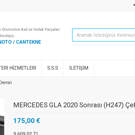
 Otomotive Asıl ve Yedek Parçaları
tindeyiz...
NOTO / CANTEKNE
ERİ HİZMETLERİ
S.S.S
İLETİŞİM
Demiri
MERCEDES GLA 2020 Sonrası (H247) Çek
175,00 €
9.609,02 TL