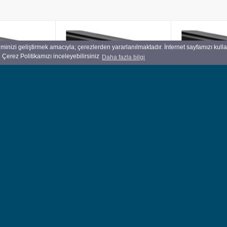
iminizi geliştirmek amacıyla; çerezlerden yararlanılmaktadır. İnternet sayfamızı kull
 Çerez Politikamızı inceleyebilirsiniz
Daha fazla bilgi
risi 2011-
Mercedes-Benz 190-Serisi
Mercedes-Ben
ri W246 Kasa
Çeki Demiri W201 1988-1993
İçin RUHSAT v
Sedan
etiketini atınız
204,25 €
185,25 €
En İyi Hizmet