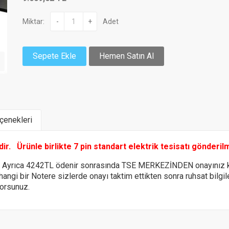
Miktar:
-
+
Adet
Sepete Ekle
Hemen Satın Al
enekleri
ldir.
Ürünle birlikte 7 pin standart elektrik tesisatı gönderil
e Ayrıca 4242TL ödenir sonrasında TSE MERKEZİNDEN onayınız k
 hangi bir Notere
sizlerde onayı taktim ettikten sonra ruhsat bilg
yorsunuz.