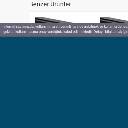
Benzer Ürünler
İnternet sayfamızda, kullanımınızı en verimli hale getirebilmek ve kullanıcı deney
şekilde kullanılmasına onay verdiğiniz kabul edilmektedir. Detaylı bilgi almak için
Mercedes-Benz 200-300-
MERCEDES B Se
Serisi Çeki Demiri W124 1985-
2018 Çeki Demi
1995 Sedan
165,00 €
199,50 €
100 % Müşteri Memnuniyeti