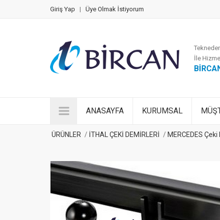
Giriş Yap
|
Üye Olmak İstiyorum
Tekneden
İle Hizme
BİRCA
ANASAYFA
KURUMSAL
MÜŞT
ÜRÜNLER
İTHAL ÇEKİ DEMİRLERİ
MERCEDES Çeki 