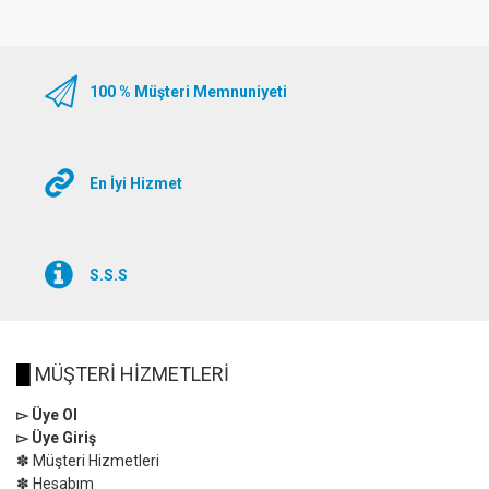
100 % Müşteri Memnuniyeti
En İyi Hizmet
S.S.S
█
MÜŞTERİ HİZMETLERİ
▻ Üye Ol
▻ Üye Giriş
✽ Müşteri Hizmetleri
✽ Hesabım