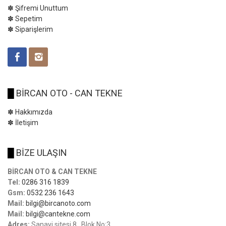
✽ Şifremi Unuttum
✽ Sepetim
✽ Siparişlerim
█
BİRCAN OTO - CAN TEKNE
✽ Hakkımızda
✽ İletişim
█
BİZE ULAŞIN
BİRCAN OTO & CAN TEKNE
Tel:
0286 316 1839
Gsm:
0532 236 1643
Mail:
bilgi@bircanoto.com
Mail:
bilgi@cantekne.com
Adres:
Sanayi sitesi 8 . Blok No:3