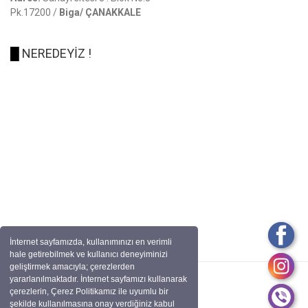
Pk.17200 /
Biga/ ÇANAKKALE
█
NEREDEYİZ !
İnternet sayfamızda, kullanımınızı en verimli
hale getirebilmek ve kullanıcı deneyiminizi
geliştirmek amacıyla; çerezlerden
yararlanılmaktadır. İnternet sayfamızı kullanarak
çerezlerin, Çerez Politikamız ile uyumlu bir
şekilde kullanılmasına onay verdiğiniz kabul