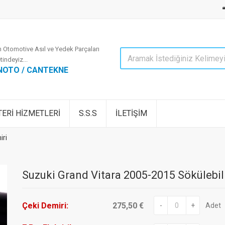
 Otomotive Asıl ve Yedek Parçaları
tindeyiz...
NOTO / CANTEKNE
ERİ HİZMETLERİ
S.S.S
İLETİŞİM
iri
Suzuki Grand Vitara 2005-2015 Sökülebil
Çeki Demiri:
275,50 €
-
+
Adet