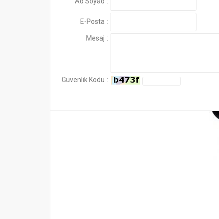
1638,72 TL ödeyim işlemleri sonlandırmış olu
Ad Soyad
:
Suzuki Vitara 5K Çeki Demiri Flanşlı 1994 - 1998
E-Posta
:
180,50 €
Mesaj
:
Güvenlik Kodu
: