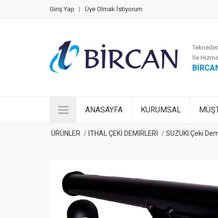
Giriş Yap
|
Üye Olmak İstiyorum
Tekneden
İle Hizme
BİRCA
ANASAYFA
KURUMSAL
MÜŞT
ÜRÜNLER
İTHAL ÇEKİ DEMİRLERİ
SUZUKI Çeki Dem