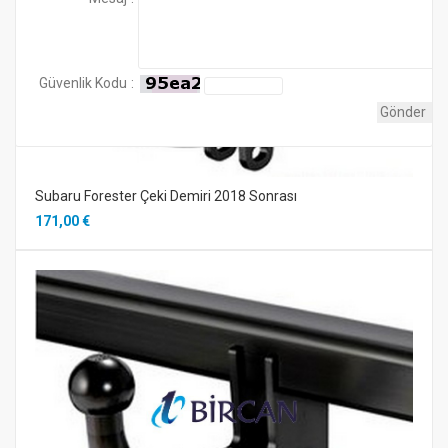
bir Notere
onayı taktim ettikten sonra ruhsat
bilgilerinizde hata yok ise süreç devam eder 1638,72
TL ödeyim işlemleri sonlandırmış oluyorsunuz.
Güvenlik Kodu
:
Subaru Forester Çeki Demiri 2018 Sonrası
171,00 €