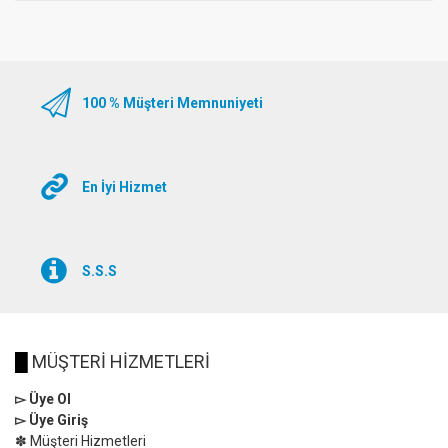
100 % Müşteri Memnuniyeti
En İyi Hizmet
S.S.S
█
MÜŞTERİ HİZMETLERİ
▻ Üye Ol
▻ Üye Giriş
✽ Müşteri Hizmetleri