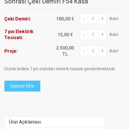
Sonrası Çeki Demiri F54 Kasa
Çeki Demiri:
180,00 €
-
+
Adet
7 pın Elektirik
15,00 €
-
+
Adet
Tesisatı:
2.500,00
Proje:
-
+
Adet
TL
Ürünle birlikte 7 pin standart elektrik tesisatı gönderilmektedir.
Sepete Ekle
Ürün Açıklaması