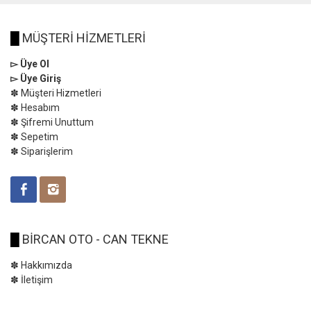
█
MÜŞTERİ HİZMETLERİ
▻ Üye Ol
▻ Üye Giriş
✽ Müşteri Hizmetleri
✽ Hesabım
✽ Şifremi Unuttum
✽ Sepetim
✽ Siparişlerim
█
BİRCAN OTO - CAN TEKNE
✽ Hakkımızda
✽ İletişim