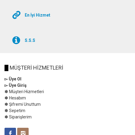
En İyi Hizmet
S.S.S
█
MÜŞTERİ HİZMETLERİ
▻ Üye Ol
▻ Üye Giriş
✽ Müşteri Hizmetleri
✽ Hesabım
✽ Şifremi Unuttum
✽ Sepetim
✽ Siparişlerim