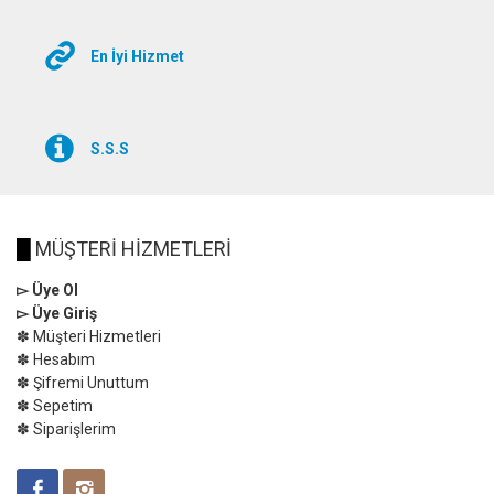
En İyi Hizmet
S.S.S
█
MÜŞTERİ HİZMETLERİ
▻ Üye Ol
▻ Üye Giriş
✽ Müşteri Hizmetleri
✽ Hesabım
✽ Şifremi Unuttum
✽ Sepetim
✽ Siparişlerim