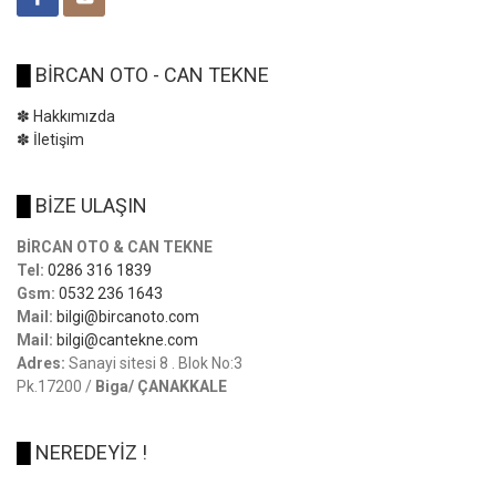
█
BİRCAN OTO - CAN TEKNE
✽ Hakkımızda
✽ İletişim
█
BİZE ULAŞIN
BİRCAN OTO & CAN TEKNE
Tel:
0286 316 1839
Gsm:
0532 236 1643
Mail:
bilgi@bircanoto.com
Mail:
bilgi@cantekne.com
Adres:
Sanayi sitesi 8 . Blok No:3
Pk.17200 /
Biga/ ÇANAKKALE
█
NEREDEYİZ !