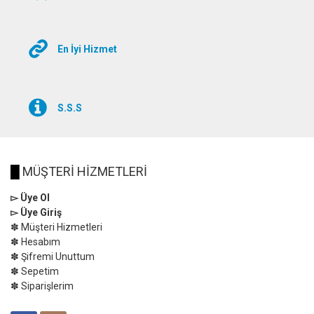
En İyi Hizmet
S.S.S
█
MÜŞTERİ HİZMETLERİ
▻ Üye Ol
▻ Üye Giriş
✽ Müşteri Hizmetleri
✽ Hesabım
✽ Şifremi Unuttum
✽ Sepetim
✽ Siparişlerim