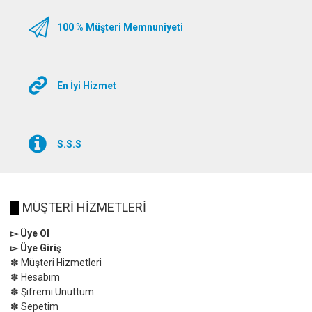
100 % Müşteri Memnuniyeti
En İyi Hizmet
S.S.S
█
MÜŞTERİ HİZMETLERİ
▻ Üye Ol
▻ Üye Giriş
✽ Müşteri Hizmetleri
✽ Hesabım
✽ Şifremi Unuttum
✽ Sepetim