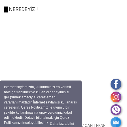
█
NEREDEYİZ !
İnternet sayfamızda, kullanımınızı en verimli
hale getirebilmek ve kullanıcı deneyiminizi
geliştirmek amacıyla; çerezlerden
yararlanılmaktadır. İnternet sayfamızı kullanarak
çerezlerin, Çerez Politikamız ile uyumlu bir
şekilde kullanılmasına onay verdiğiniz kabul
edilmektedir. Detaylı bilgi almak için Çerez
Politikamızı inceleyebilirsiniz
Daha fazla bilgi
Tüm Hakları Saklıdır. BİRCAN OTO / CAN TEKNE