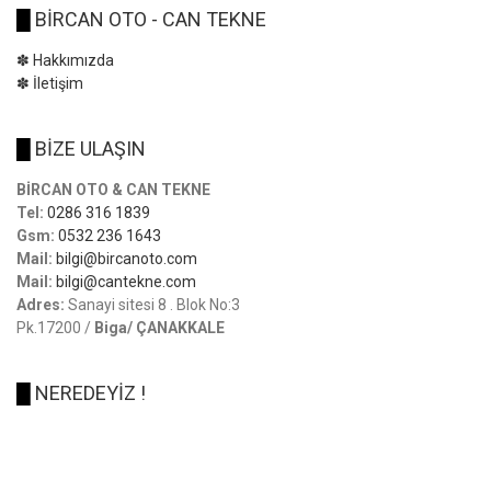
█
BİRCAN OTO - CAN TEKNE
✽ Hakkımızda
✽ İletişim
█
BİZE ULAŞIN
BİRCAN OTO & CAN TEKNE
Tel:
0286 316 1839
Gsm:
0532 236 1643
Mail:
bilgi@bircanoto.com
Mail:
bilgi@cantekne.com
Adres:
Sanayi sitesi 8 . Blok No:3
Pk.17200 /
Biga/ ÇANAKKALE
█
NEREDEYİZ !