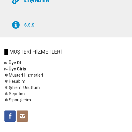
En İyi Hizmet
S.S.S
█
MÜŞTERİ HİZMETLERİ
▻ Üye Ol
▻ Üye Giriş
✽ Müşteri Hizmetleri
✽ Hesabım
✽ Şifremi Unuttum
✽ Sepetim
✽ Siparişlerim