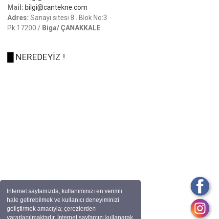
Mail:
bilgi@cantekne.com
Adres:
Sanayi sitesi 8 . Blok No:3
Pk.17200 /
Biga/ ÇANAKKALE
█
NEREDEYİZ !
İnternet sayfamızda, kullanımınızı en verimli
hale getirebilmek ve kullanıcı deneyiminizi
geliştirmek amacıyla; çerezlerden
yararlanılmaktadır. İnternet sayfamızı kullanarak