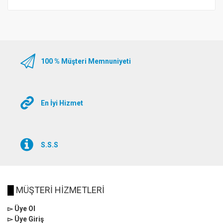
100 % Müşteri Memnuniyeti
En İyi Hizmet
S.S.S
█
MÜŞTERİ HİZMETLERİ
▻ Üye Ol
▻ Üye Giriş