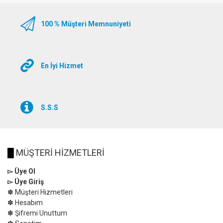
100 % Müşteri Memnuniyeti
En İyi Hizmet
S.S.S
█
MÜŞTERİ HİZMETLERİ
▻ Üye Ol
▻ Üye Giriş
✽ Müşteri Hizmetleri
✽ Hesabım
✽ Şifremi Unuttum