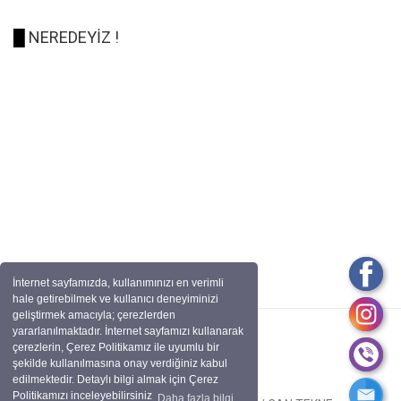
█
NEREDEYİZ !
İnternet sayfamızda, kullanımınızı en verimli
hale getirebilmek ve kullanıcı deneyiminizi
geliştirmek amacıyla; çerezlerden
yararlanılmaktadır. İnternet sayfamızı kullanarak
çerezlerin, Çerez Politikamız ile uyumlu bir
şekilde kullanılmasına onay verdiğiniz kabul
edilmektedir. Detaylı bilgi almak için Çerez
Politikamızı inceleyebilirsiniz
Daha fazla bilgi