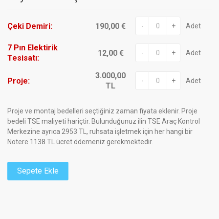
Çeki Demiri:
190,00 €
-
+
Adet
7 Pın Elektirik
12,00 €
-
+
Adet
Tesisatı:
3.000,00
Proje:
-
+
Adet
TL
Proje ve montaj bedelleri seçtiğiniz zaman fiyata eklenir. Proje
bedeli TSE maliyeti hariçtir. Bulunduğunuz ilin TSE Araç Kontrol
Merkezine ayrıca 2953 TL, ruhsata işletmek için her hangi bir
Notere 1138 TL ücret ödemeniz gerekmektedir.
Sepete Ekle