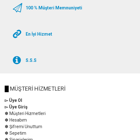
100 % Müşteri Memnuniyeti
En İyi Hizmet
S.S.S
█
MÜŞTERİ HİZMETLERİ
▻ Üye Ol
▻ Üye Giriş
✽ Müşteri Hizmetleri
✽ Hesabım
✽ Şifremi Unuttum
✽ Sepetim
✽ Siparişlerim