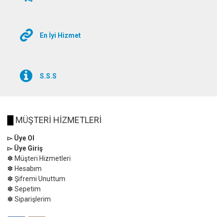
En İyi Hizmet
S.S.S
█
MÜŞTERİ HİZMETLERİ
▻ Üye Ol
▻ Üye Giriş
✽ Müşteri Hizmetleri
✽ Hesabım
✽ Şifremi Unuttum
✽ Sepetim
✽ Siparişlerim