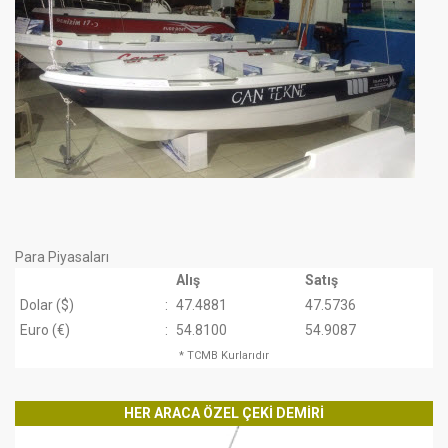
Para Piyasaları
Alış
Satış
Dolar ($)
:
47.4881
47.5736
Euro (€)
:
54.8100
54.9087
* TCMB Kurlarıdır
HER ARACA ÖZEL ÇEKİ DEMİRİ