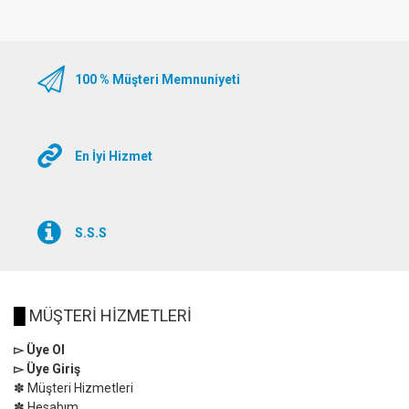
100 % Müşteri Memnuniyeti
En İyi Hizmet
S.S.S
█
MÜŞTERİ HİZMETLERİ
▻ Üye Ol
▻ Üye Giriş
✽ Müşteri Hizmetleri
✽ Hesabım