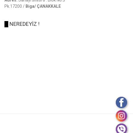
Adres:
Sanayi sitesi 8 . Blok No:3
Pk.17200 /
Biga/ ÇANAKKALE
█
NEREDEYİZ !