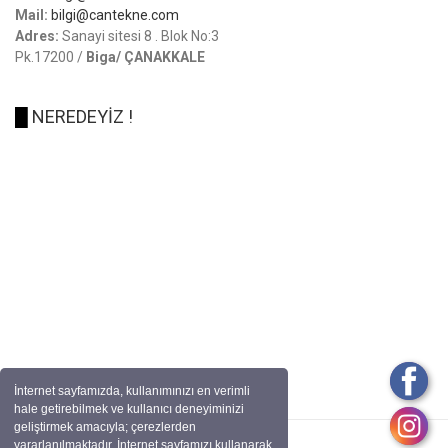
Mail:
bilgi@cantekne.com
Adres:
Sanayi sitesi 8 . Blok No:3
Pk.17200 /
Biga/ ÇANAKKALE
█
NEREDEYİZ !
İnternet sayfamızda, kullanımınızı en verimli
hale getirebilmek ve kullanıcı deneyiminizi
geliştirmek amacıyla; çerezlerden
yararlanılmaktadır. İnternet sayfamızı kullanarak