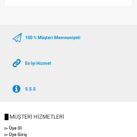
100 % Müşteri Memnuniyeti
En İyi Hizmet
S.S.S
█
MÜŞTERİ HİZMETLERİ
▻ Üye Ol
▻ Üye Giriş