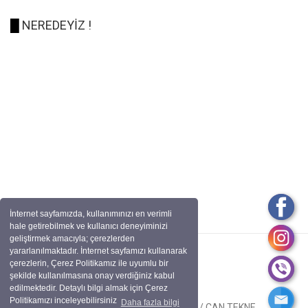
█
NEREDEYİZ !
İnternet sayfamızda, kullanımınızı en verimli
hale getirebilmek ve kullanıcı deneyiminizi
geliştirmek amacıyla; çerezlerden
yararlanılmaktadır. İnternet sayfamızı kullanarak
çerezlerin, Çerez Politikamız ile uyumlu bir
şekilde kullanılmasına onay verdiğiniz kabul
edilmektedir. Detaylı bilgi almak için Çerez
Politikamızı inceleyebilirsiniz
Daha fazla bilgi
Tüm Hakları Saklıdır. BİRCAN OTO / CAN TEKNE