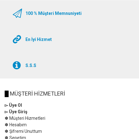
100 % Müşteri Memnuniyeti
En İyi Hizmet
S.S.S
█
MÜŞTERİ HİZMETLERİ
▻ Üye Ol
▻ Üye Giriş
✽ Müşteri Hizmetleri
✽ Hesabım
✽ Şifremi Unuttum
✽ Sepetim