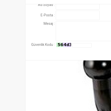
0532 236 16 43
WhatsApp....HATTIMIZDAN 
Ad Soyad
:
E-Posta
:
Mesaj
:
Güvenlik Kodu
: