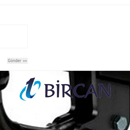
CVP ALABİLİRSİNİZ.....