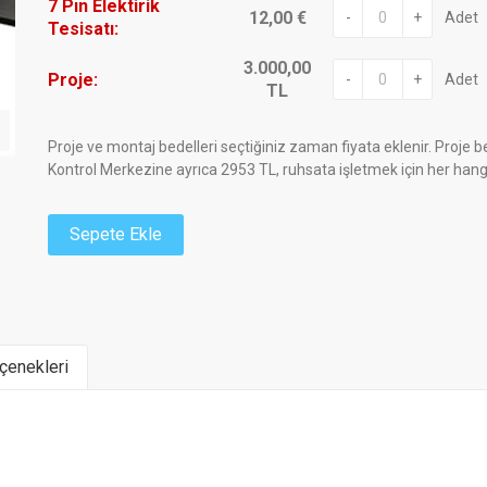
7 Pın Elektirik
12,00 €
-
+
Adet
Tesisatı:
3.000,00
Proje:
-
+
Adet
TL
Proje ve montaj bedelleri seçtiğiniz zaman fiyata eklenir. Proje b
Kontrol Merkezine ayrıca 2953 TL, ruhsata işletmek için her han
Sepete Ekle
enekleri
NIZIN RUHSATINI VE AĞIRLIK ETİKETİNİ BİZİMLE
Henüz yorum yapılmamış
MARKASI VE FİYAT BİLGİSİ İÇİN
Yorum Ekle