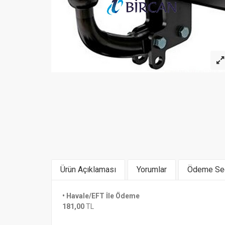
Ürün Açıklaması
Yorumlar
Ödeme Seç
ÇEKİ DEMİRİ SATIN ALMADAN ÖNCE ARACI
• Havale/EFT İle Ödeme
Benzer Ürünler
181,00
TL
PAYLAŞINIZ...STOK DURUMU ÇEKİ DEMİRİ 