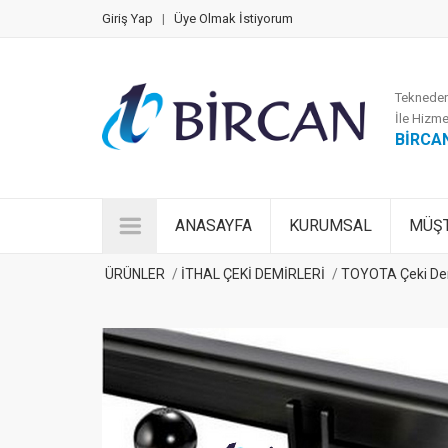
Giriş Yap
|
Üye Olmak İstiyorum
Tekneden
İle Hizme
BİRCA
ANASAYFA
KURUMSAL
MÜŞT
ÜRÜNLER
İTHAL ÇEKİ DEMİRLERİ
TOYOTA Çeki De