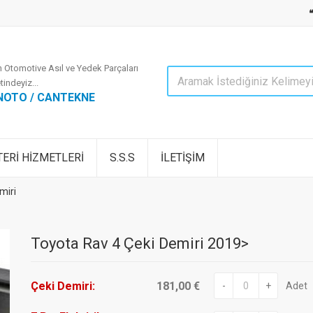
 Otomotive Asıl ve Yedek Parçaları
tindeyiz...
NOTO / CANTEKNE
ERİ HİZMETLERİ
S.S.S
İLETİŞİM
miri
Toyota Rav 4 Çeki Demiri 2019>
Çeki Demiri:
181,00 €
-
+
Adet